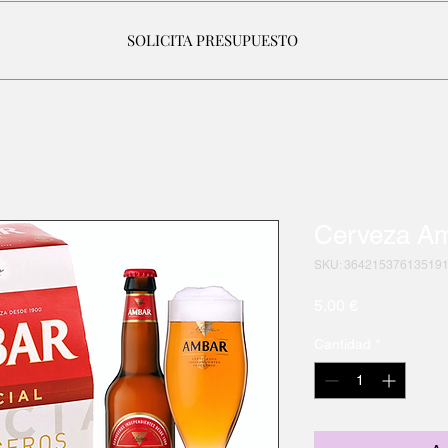
SOLICITA PRESUPUESTO
Cerveza A
SKU: 36421537613519
Precio
5,00 €
Cantidad
*