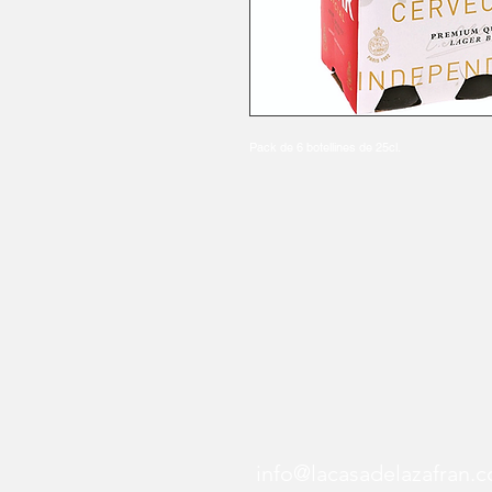
Pack de 6 botellines de 25cl.
info@lacasadelazafran.