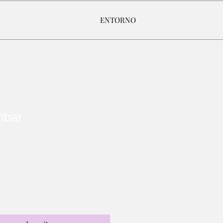
ENTORNO
mbar
1